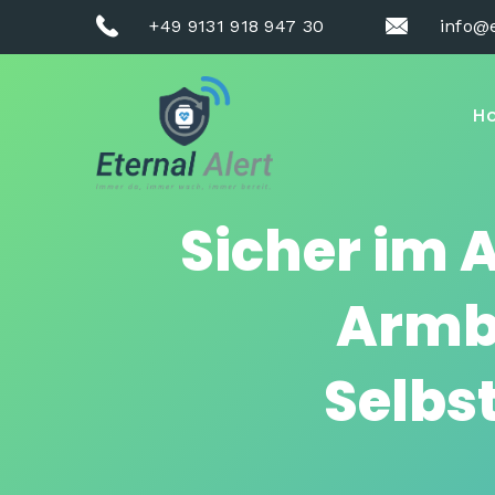
+49 9131 918 947 30
info@e
H
Sicher im A
Armb
Selbs