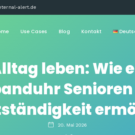
ternal-alert.de
ome
Use Cases
Blog
Kontakt
Deuts
lltag leben: Wie 
anduhr Senioren
tständigkeit ermö
20. Mai 2026