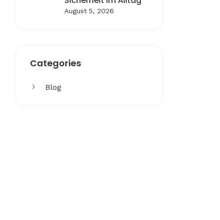
Sicherheit im Alltag
August 5, 2026
Categories
Blog
Get More
Facing challenges in thework
processes is very