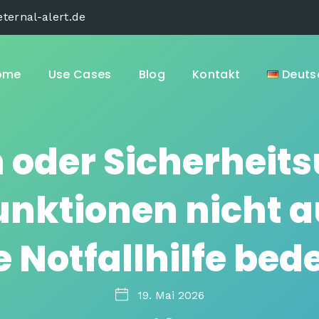
ternal-alert.de
ome
Use Cases
Blog
Kontakt
Deuts
 oder Sicherheit
nktionen nicht 
e Notfallhilfe bed
19. Mai 2026