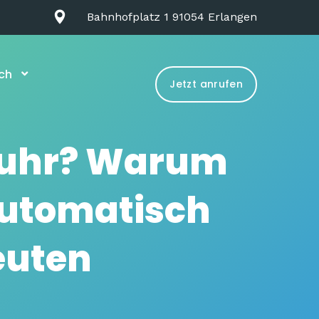
Bahnhofplatz 1 91054 Erlangen
ch
Jetzt anrufen
suhr? Warum
automatisch
euten