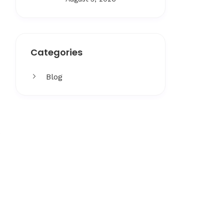
Categories
Blog
Get More
Facing challenges in thework
processes is very