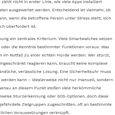
hlt nicht in erster Linie, wie viele Apps installiert
aten ausgewertet werden. Entscheidend ist vielmehr, ob
dann, wenn die betroffene Person unter Stress steht, sich
ch überfordert ist.
enung ein zentrales Kriterium. Viele Smartwatches setzen
 oder die Kenntnis bestimmter Funktionen voraus. Was
nn im Notfall zu einer echten Hürde werden. Wer stürzt,
eingeschränkt reagieren kann, braucht keine komplexe
ändliche, verlässliche Lösung. Eine Sicherheitsuhr muss
öst werden kann – idealerweise nicht nur manuell, sondern
 Genau an diesem Punkt stoßen viele herkömmliche
ilweise Sturzerkennung oder SOS-Optionen, doch diese
gefährdete Zielgruppen zugeschnitten, oft an bestimmte
lichen Voraussetzungen verknüpft.